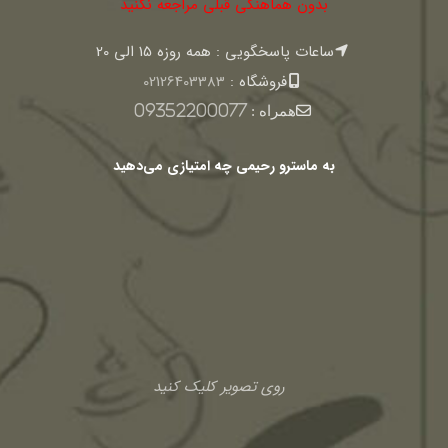
بدون هماهنگی قبلی مراجعه نکنید
ساعات پاسخگویی : همه روزه 15 الی 20
فروشگاه :
02126403383
همراه :
09352200077
به ماسترو رحیمی چه امتیازی می‌دهید
روی تصویر کلیک کنید