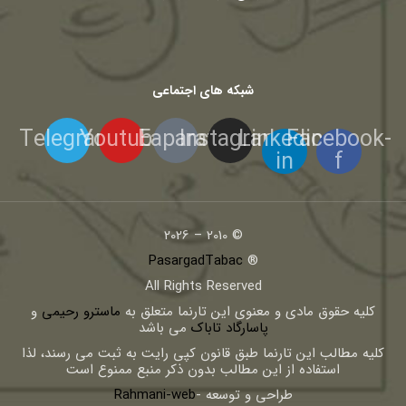
شبکه های اجتماعی
Telegram
Youtube
Eaparat
Instagram
Linkedin-
Facebook-
in
f
© 2010 – 2026
PasargadTabac
®
All Rights Reserved
كليه حقوق مادی و معنوی اين تارنما متعلق به
ماسترو رحیمی
و
پاسارگاد تاباک
می باشد
کلیه مطالب این تارنما طبق قانون کپی رایت به ثبت می رسند، لذا
استفاده از این مطالب بدون ذکر منبع ممنوع است
طراحی و توسعه -
Rahmani-web