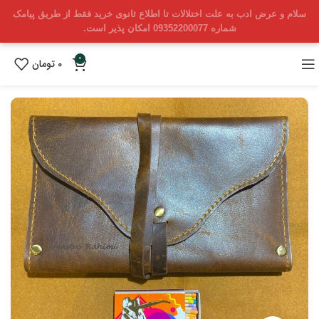
سلام و عرض ادب به علت اختلالات تا اطلاع ثانوی خرید فقط از طریق پیامک
شماره 09352200077 امکان پذیر است.
0
0
تومان