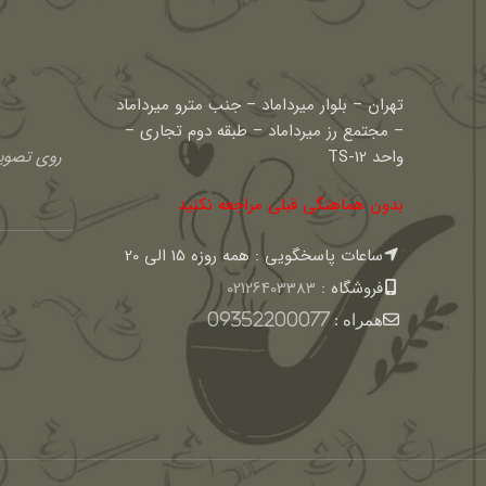
تهران – بلوار میرداماد – جنب مترو میرداماد
– مجتمع رز میرداماد – طبقه دوم تجاری –
واحد TS-12
روی تصویر
بدون هماهنگی قبلی مراجعه نکنید
ساعات پاسخگویی : همه روزه 15 الی 20
فروشگاه :
02126403383
همراه :
09352200077