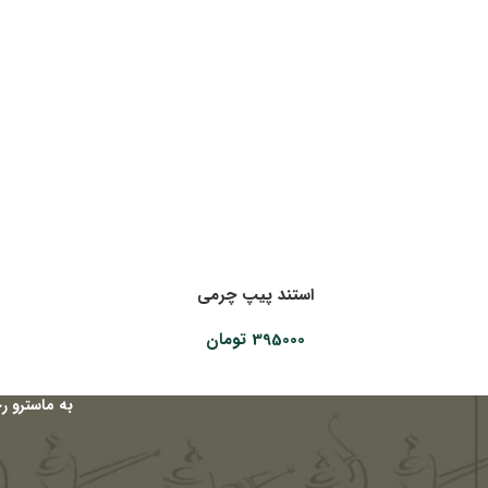
استند پیپ چرمی
395000
تومان
به ماسترو ر