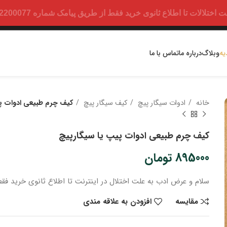
ت تا اطلاع ثانوی خرید فقط از طریق پیامک شماره 09352200077 امکان پذیر است.
یه
وبلاگ
درباره ما
تماس با ما
خانه
ادوات سیگار پیچ
کیف سیگار پیچ
کیف چرم طبیعی ادوات پ
کیف چرم طبیعی ادوات پیپ یا سیگارپیچ
895000
تومان
سلام و عرض ادب
به علت اختلال در اینترنت
تا اطلاع ثانوی
خرید
فقط
مقایسه
افزودن به علاقه مندی