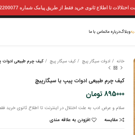
ت تا اطلاع ثانوی خرید فقط از طریق پیامک شماره 09352200077 امکان پذیر است.
یه
وبلاگ
درباره ما
تماس با ما
خانه
ادوات سیگار پیچ
کیف سیگار پیچ
کیف چرم طبیعی ادوات پ
کیف چرم طبیعی ادوات پیپ یا سیگارپیچ
895000
تومان
سلام و عرض ادب
به علت اختلال در اینترنت
تا اطلاع ثانوی
خرید
فقط
مقایسه
افزودن به علاقه مندی