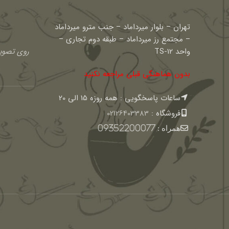
تهران – بلوار میرداماد – جنب مترو میرداماد
– مجتمع رز میرداماد – طبقه دوم تجاری –
واحد TS-12
روی تصویر
بدون هماهنگی قبلی مراجعه نکنید
ساعات پاسخگویی : همه روزه 15 الی 20
فروشگاه :
02126403383
همراه :
09352200077