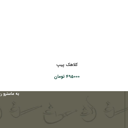
کلاهک پیپ
495000
تومان
به ماسترو ر