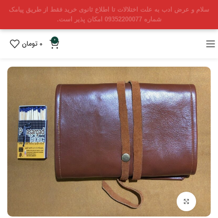
سلام و عرض ادب به علت اختلالات تا اطلاع ثانوی خرید فقط از طریق پیامک
شماره 09352200077 امکان پذیر است.
0
0
تومان
بزرگنمایی تصویر