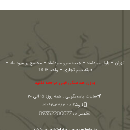
تهران – بلوار میرداماد – جنب مترو میرداماد – مجتمع رز میرداماد –
طبقه دوم تجاری – واحد TS-12
بدون هماهنگی قبلی مراجعه نکنید
ساعات پاسخگویی : همه روزه 15 الی 20
فروشگاه :
02126403383
همراه :
09352200077
به ماسترو رحیمی چه امتیازی می‌دهید