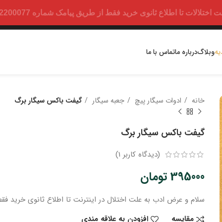
ت تا اطلاع ثانوی خرید فقط از طریق پیامک شماره 09352200077 امکان پذیر است.
یه
وبلاگ
درباره ما
تماس با ما
خانه
ادوات سیگار پیچ
جعبه سیگار
گیفت باکس سیگار برگ
گیفت باکس سیگار برگ
(دیدگاه کاربر
1
)
395000
تومان
سلام و عرض ادب
به علت اختلال در اینترنت
تا اطلاع ثانوی
خرید
فقط
مقایسه
افزودن به علاقه مندی