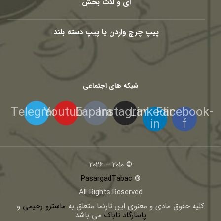
ای و لذت بخش
پیپ چرچ واردن یا پیپ دسته بلند
شبکه های اجتماعی
Telegram
Youtube
Eaparat
Instagram
Linkedin-
Facebook-
in
f
© 2010 – 2026
PasargadTabac
®
All Rights Reserved
كليه حقوق مادی و معنوی اين تارنما متعلق به
ماسترو رحیمی
و
پاسارگاد تاباک
می باشد