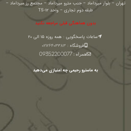
تهران – بلوار میرداماد – جنب مترو میرداماد – مجتمع رز میرداماد –
طبقه دوم تجاری – واحد TS-12
بدون هماهنگی قبلی مراجعه نکنید
ساعات پاسخگویی : همه روزه 15 الی 20
فروشگاه :
02126403383
همراه :
09352200077
به ماسترو رحیمی چه امتیازی می‌دهید