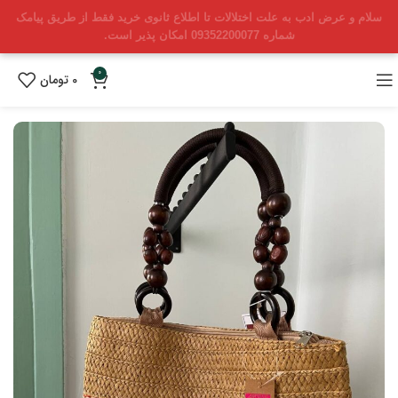
سلام و عرض ادب به علت اختلالات تا اطلاع ثانوی خرید فقط از طریق پیامک
شماره 09352200077 امکان پذیر است.
0
0
تومان