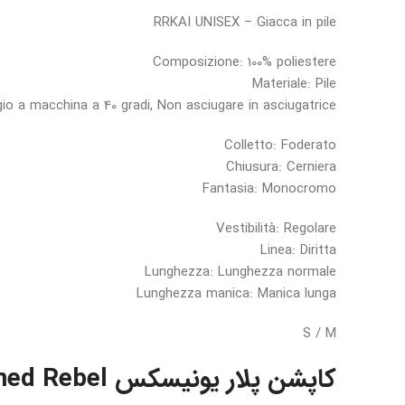
RRKAI UNISEX – Giacca in pile
Composizione: 100% poliestere
Materiale: Pile
io a macchina a 40 gradi, Non asciugare in asciugatrice
Colletto: Foderato
Chiusura: Cerniera
Fantasia: Monocromo
Vestibilità: Regolare
Linea: Diritta
Lunghezza: Lunghezza normale
Lunghezza manica: Manica lunga
S / M
کاپشن پلار یونیسکس Redefined Rebel مدل RRKAI سایز S؛ گرم، سبک و مناسب استفاده روزمره