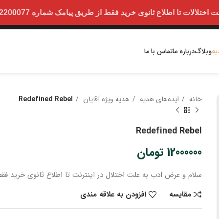
ت تا اطلاع ثانوی خرید فقط از طریق پیامک شماره 09352200077 امکان پذیر است.
یه
وبلاگ
درباره ما
تماس با ما
خانه
ایده‌های هدیه
هدیه ویژه آقایان
Redefined Rebel
Redefined Rebel
12000000
تومان
سلام و عرض ادب
به علت اختلال در اینترنت
تا اطلاع ثانوی
خرید
فقط
مقایسه
افزودن به علاقه مندی