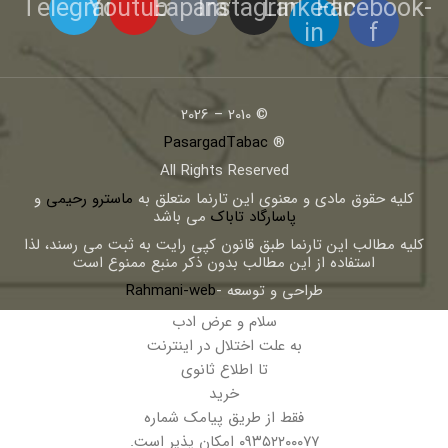
Telegram
Youtube
Eaparat
Instagram
Linkedin-
Facebook-
in
f
© 2010 – 2026
PasargadTabac
®
All Rights Reserved
كليه حقوق مادی و معنوی اين تارنما متعلق به
ماسترو رحیمی
و
پاسارگاد تاباک
می باشد
کلیه مطالب این تارنما طبق قانون کپی رایت به ثبت می رسند، لذا
استفاده از این مطالب بدون ذکر منبع ممنوع است
طراحی و توسعه -
Rahmani-web
سلام و عرض ادب
به علت اختلال در اینترنت
تا اطلاع ثانوی
خرید
فقط از طریق پیامک شماره
۰۹۳۵۲۲۰۰۰۷۷ امکان پذیر است.