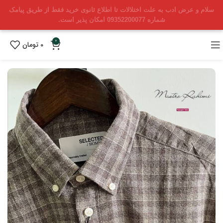
سلام و عرض ادب به علت اختلالات تا اطلاع ثانوی خرید فقط از طریق پیامک
شماره 09352200077 امکان پذیر است.
0
0
تومان