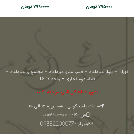
795000
تومان
7990000
تومان
تهران – بلوار میرداماد – جنب مترو میرداماد – مجتمع رز میرداماد –
طبقه دوم تجاری – واحد TS-12
بدون هماهنگی قبلی مراجعه نکنید
ساعات پاسخگویی : همه روزه 15 الی 20
فروشگاه :
02126403383
همراه :
09352200077