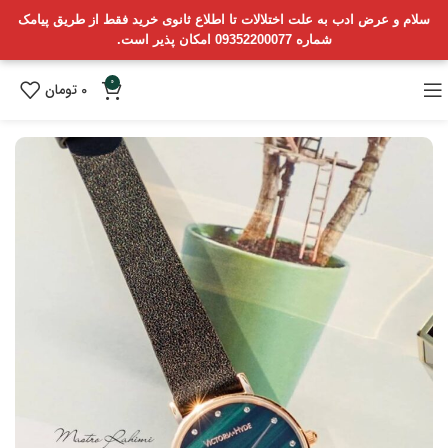
سلام و عرض ادب به علت اختلالات تا اطلاع ثانوی خرید فقط از طریق پیامک
شماره 09352200077 امکان پذیر است.
0
0
تومان