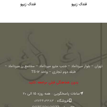
فندک زیپو
فندک زیپو
تهران – بلوار میرداماد – جنب مترو میرداماد – مجتمع رز میرداماد –
طبقه دوم تجاری – واحد TS-12
بدون هماهنگی قبلی مراجعه نکنید
ساعات پاسخگویی : همه روزه 15 الی 20
فروشگاه :
02126403383