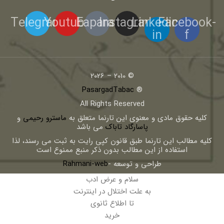
Telegram
Youtube
Eaparat
Instagram
Linkedin-
Facebook-
in
f
© 2010 – 2026
PasargadTabac
®
All Rights Reserved
كليه حقوق مادی و معنوی اين تارنما متعلق به
ماسترو رحیمی
و
پاسارگاد تاباک
می باشد
کلیه مطالب این تارنما طبق قانون کپی رایت به ثبت می رسند، لذا
استفاده از این مطالب بدون ذکر منبع ممنوع است
طراحی و توسعه -
Rahmani-web
سلام و عرض ادب
به علت اختلال در اینترنت
تا اطلاع ثانوی
خرید