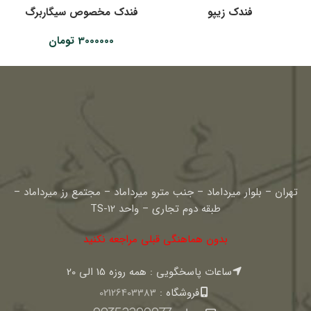
فندک زیپو
فندک مخصوص سیگاربرگ
3000000
تومان
تهران – بلوار میرداماد – جنب مترو میرداماد – مجتمع رز میرداماد –
طبقه دوم تجاری – واحد TS-12
بدون هماهنگی قبلی مراجعه نکنید
ساعات پاسخگویی : همه روزه 15 الی 20
فروشگاه :
02126403383