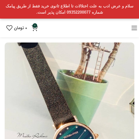
سلام و عرض ادب به علت اختلالات تا اطلاع ثانوی خرید فقط از طریق پیامک
شماره 09352200077 امکان پذیر است.
0
0
تومان