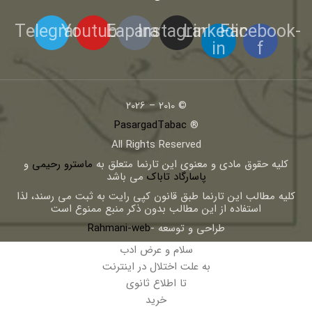
Telegram
Youtube
Eaparat
Instagram
Linkedin-
Facebook-
in
f
© 2010 – 2026
PasargadTabac
®
All Rights Reserved
كليه حقوق مادی و معنوی اين تارنما متعلق به
ماسترو رحیمی
و
پاسارگاد تاباک
می باشد
کلیه مطالب این تارنما طبق قانون کپی رایت به ثبت می رسند، لذا
استفاده از این مطالب بدون ذکر منبع ممنوع است
طراحی و توسعه -
Rahmani-web
سلام و عرض ادب
به علت اختلال در اینترنت
تا اطلاع ثانوی
خرید