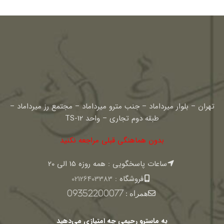
تهران – بلوار میرداماد – جنب مترو میرداماد – مجتمع رز میرداماد –
طبقه دوم تجاری – واحد TS-12
بدون هماهنگی قبلی مراجعه نکنید
ساعات پاسخگویی : همه روزه 15 الی 20
فروشگاه :
02126403383
همراه :
09352200077
به ماسترو رحیمی چه امتیازی می‌دهید