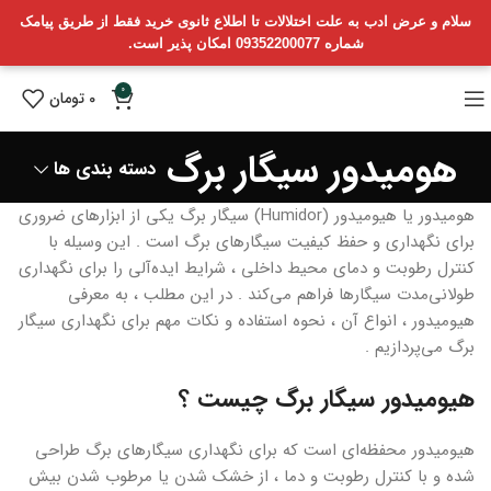
سلام و عرض ادب به علت اختلالات تا اطلاع ثانوی خرید فقط از طریق پیامک
شماره 09352200077 امکان پذیر است.
0
0
تومان
هومیدور سیگار برگ
دسته بندی ها
هومیدور یا هیومیدور (Humidor) سیگار برگ یکی از ابزارهای ضروری
برای نگهداری و حفظ کیفیت سیگارهای برگ است . این وسیله با
کنترل رطوبت و دمای محیط داخلی ، شرایط ایده‌آلی را برای نگهداری
طولانی‌مدت سیگارها فراهم می‌کند . در این مطلب ، به معرفی
هیومیدور ، انواع آن ، نحوه استفاده و نکات مهم برای نگهداری سیگار
برگ می‌پردازیم .
هیومیدور سیگار برگ چیست ؟
هیومیدور محفظه‌ای است که برای نگهداری سیگارهای برگ طراحی
شده و با کنترل رطوبت و دما ، از خشک شدن یا مرطوب شدن بیش