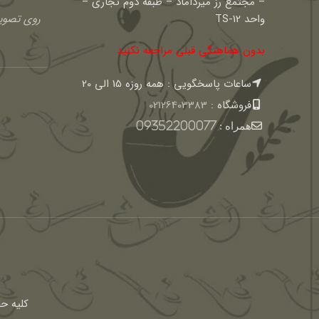
– مجتمع رز میرداماد – طبقه دوم تجاری –
واحد TS-12
روی تصویر
بدون هماهنگی قبلی مراجعه نکنید
ساعات پاسخگویی : همه روزه 15 الی 20
فروشگاه :
02126403383
همراه :
09352200077
كليه ح