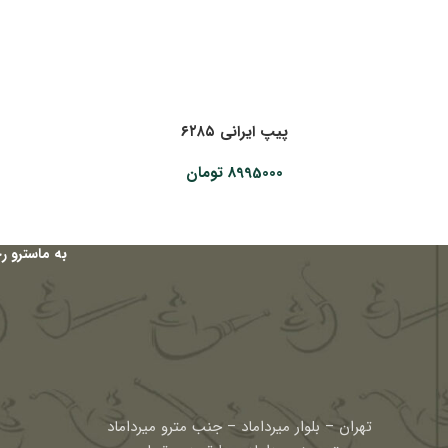
پیپ ایرانی ۶۲۸۵
8995000
تومان
به ماسترو ر
تهران – بلوار میرداماد – جنب مترو میرداماد