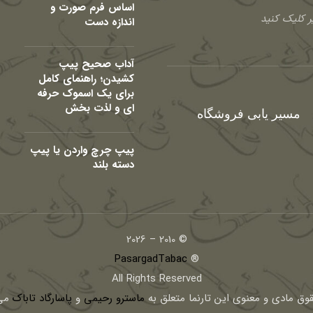
اساس فرم صورت و
 کلیک کنید
اندازه دست
آداب صحیح پیپ
کشیدن؛ راهنمای کامل
برای یک اسموک حرفه
ای و لذت بخش
مسیر یابی فروشگاه
پیپ چرچ واردن یا پیپ
دسته بلند
© 2010 – 2026
PasargadTabac
®
All Rights Reserved
قوق مادی و معنوی اين تارنما متعلق به
ماسترو رحیمی
و
پاسارگاد تاباک
می 