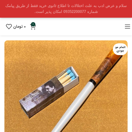
سلام و عرض ادب به علت اختلالات تا اطلاع ثانوی خرید فقط از طریق پیامک
شماره 09352200077 امکان پذیر است.
0
0
تومان
اتمام مو
جودی