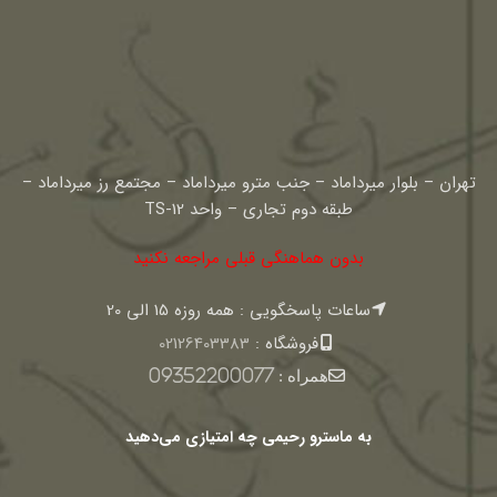
تهران – بلوار میرداماد – جنب مترو میرداماد – مجتمع رز میرداماد –
طبقه دوم تجاری – واحد TS-12
بدون هماهنگی قبلی مراجعه نکنید
ساعات پاسخگویی : همه روزه 15 الی 20
فروشگاه :
02126403383
همراه :
09352200077
به ماسترو رحیمی چه امتیازی می‌دهید